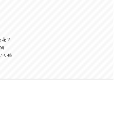
る花？
り物
したい時