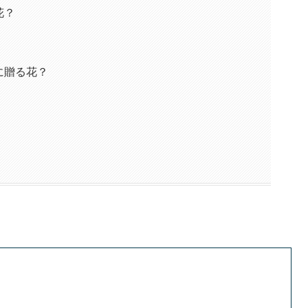
花？
に贈る花？