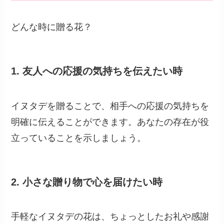
開花期：7月〜10月
花の形状：小さな房状の花をつける。
「イヌタデ」はどんな時に贈る花？