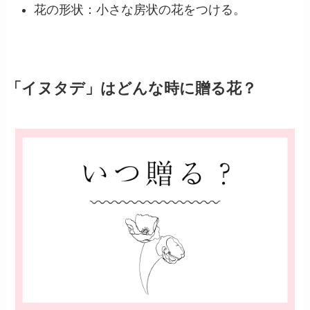
イヌタデは、学名を『Persicaria』という多年草
です。
日本各地に広く分布し、湿った場所に多く見られ
ます。
小さな花を房状に咲かせ、どこか愛らしい印象を
与えます。
特徴
高さ：約30cm〜100cm