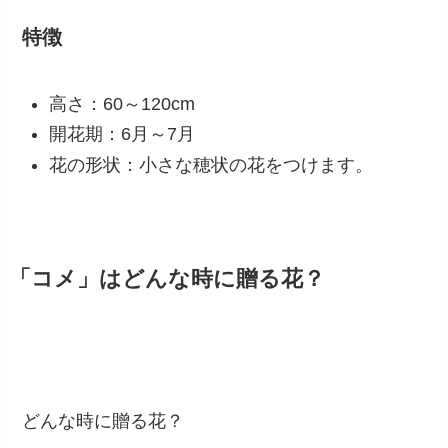
コメの学名はオリザ・サティバです。稲の一種
で、日本を代表する穀物として古くから栽培され
ています。
水田で育ち、米の実をつけるころには美しい葉が
茂ります。
その花は小さく控えめですが、豊穣の象徴として
古くから大切にされてきました。