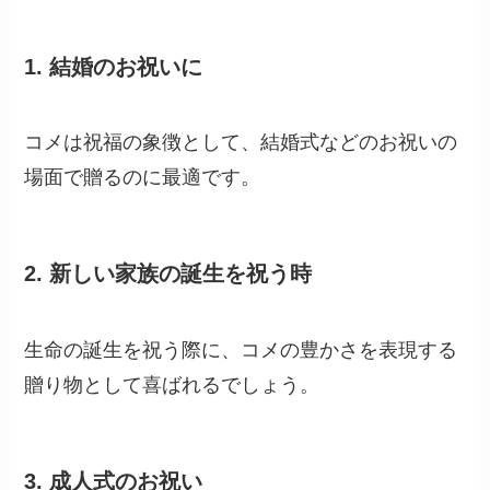
特徴
高さ：60～120cm
開花期：6月～7月
花の形状：小さな穂状の花をつけます。
「コメ」はどんな時に贈る花？