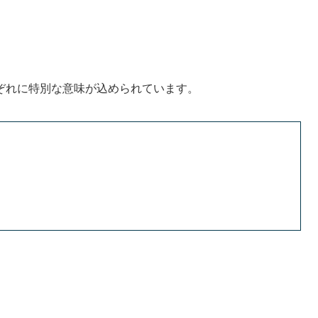
や愛らしい印象にちなんだ意味が込められています。
じさせます。
て選ばれる理由です。
象徴します。