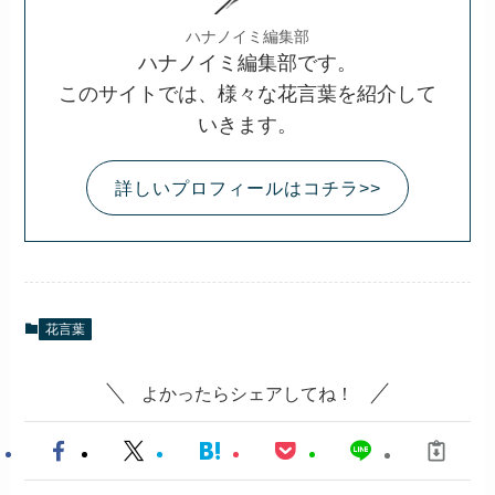
花に託して使われることもあります。
もし、
「意味を知るだけでなく、想いを形にした
い」
と感じたら、
花と一緒にメッセージを添えて贈ってみて
はいかがですか？
>>花に気持ちを込めて贈る
>>お花の定期便ならこちら
あわせて読みたい
花言葉一覧400選。あなたの知り
たいその花の花言葉を一挙紹介！