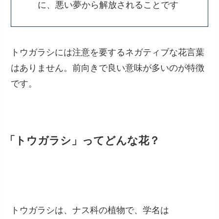
代表的な花言葉
旧友
：長く付き合える友人のように、
味わい深い関係性です
生命力
：暑い時期に実をつける強さ
が、溢れる生命力を感じさせます
悪夢が覚めた
：辛さで目が覚めるよう
に、悪い夢から解放されることです
トウガラシには注意を要するネガティブな花言葉
はありません。前向きで良い意味が多いのが特徴
です。